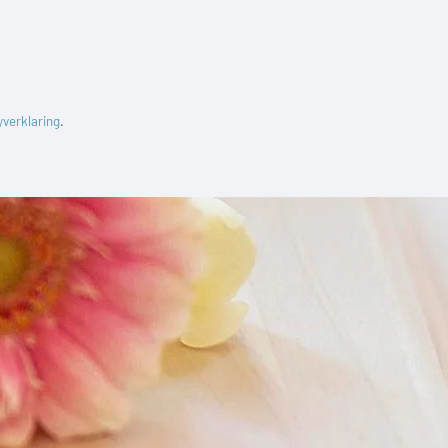
yverklaring
.