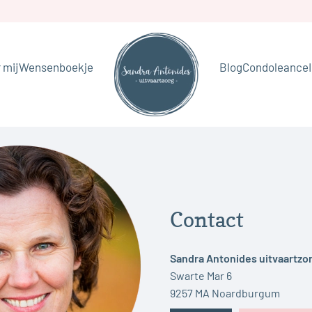
 mij
Wensenboekje
Blog
Condoleance
Contact
Sandra Antonides uitvaartzo
Swarte Mar 6
9257 MA Noardburgum