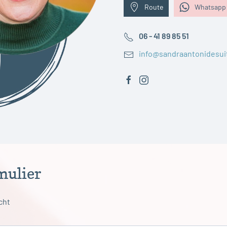
Route
Whatsapp 
06 - 41 89 85 51
info@sandraantonidesuit
mulier
icht