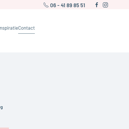
06 - 41 89 85 51
Inspiratie
Contact
rg