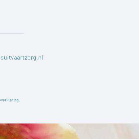
suitvaartzorg.nl
yverklaring
.