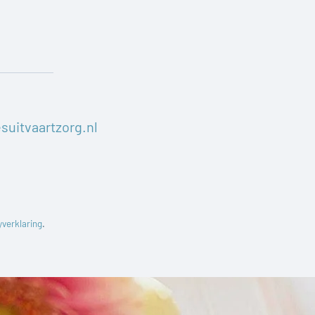
suitvaartzorg.nl
yverklaring
.